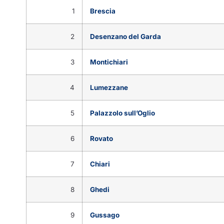
1
Brescia
2
Desenzano del Garda
3
Montichiari
4
Lumezzane
5
Palazzolo sull’Oglio
6
Rovato
7
Chiari
8
Ghedi
9
Gussago