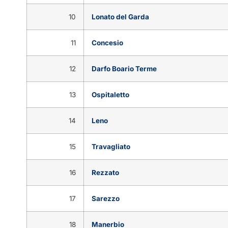
10
Lonato del Garda
11
Concesio
12
Darfo Boario Terme
13
Ospitaletto
14
Leno
15
Travagliato
16
Rezzato
17
Sarezzo
18
Manerbio