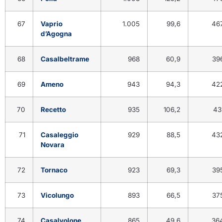
67
Vaprio
1.005
99,6
46
d’Agogna
68
Casalbeltrame
968
60,9
39
69
Ameno
943
94,3
42
70
Recetto
935
106,2
43
71
Casaleggio
929
88,5
43
Novara
72
Tornaco
923
69,3
39
73
Vicolungo
893
66,5
37
74
Casalvolone
865
49,6
36