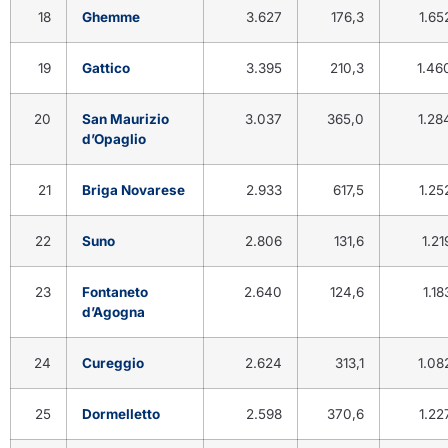
18
Ghemme
3.627
176,3
1.65
19
Gattico
3.395
210,3
1.46
20
San Maurizio
3.037
365,0
1.28
d’Opaglio
21
Briga Novarese
2.933
617,5
1.25
22
Suno
2.806
131,6
1.21
23
Fontaneto
2.640
124,6
1.18
d’Agogna
24
Cureggio
2.624
313,1
1.08
25
Dormelletto
2.598
370,6
1.22