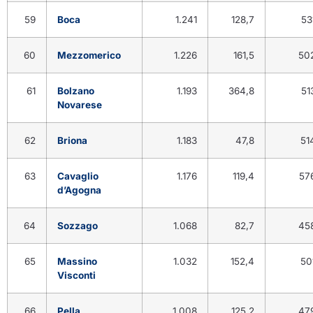
59
Boca
1.241
128,7
53
60
Mezzomerico
1.226
161,5
50
61
Bolzano
1.193
364,8
51
Novarese
62
Briona
1.183
47,8
51
63
Cavaglio
1.176
119,4
57
d’Agogna
64
Sozzago
1.068
82,7
45
65
Massino
1.032
152,4
50
Visconti
66
Pella
1.008
125,2
47