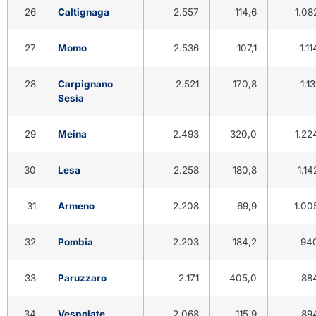
26
Caltignaga
2.557
114,6
1.08
27
Momo
2.536
107,1
1.11
28
Carpignano
2.521
170,8
1.13
Sesia
29
Meina
2.493
320,0
1.22
30
Lesa
2.258
180,8
1.14
31
Armeno
2.208
69,9
1.00
32
Pombia
2.203
184,2
94
33
Paruzzaro
2.171
405,0
88
34
Vespolate
2.068
115,9
89