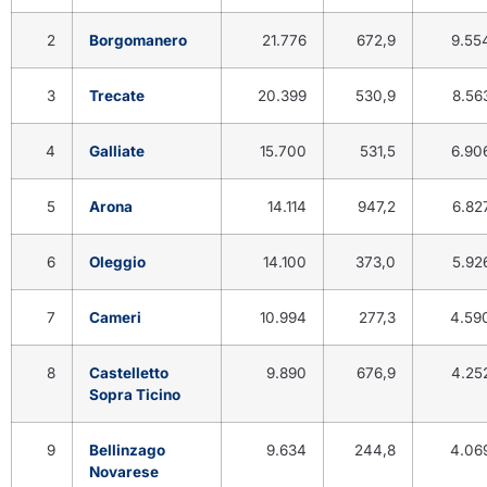
2
Borgomanero
21.776
672,9
9.55
3
Trecate
20.399
530,9
8.56
4
Galliate
15.700
531,5
6.90
5
Arona
14.114
947,2
6.82
6
Oleggio
14.100
373,0
5.92
7
Cameri
10.994
277,3
4.59
8
Castelletto
9.890
676,9
4.25
Sopra Ticino
9
Bellinzago
9.634
244,8
4.06
Novarese