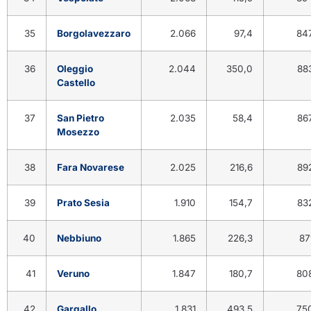
35
Borgolavezzaro
2.066
97,4
84
36
Oleggio
2.044
350,0
88
Castello
37
San Pietro
2.035
58,4
86
Mosezzo
38
Fara Novarese
2.025
216,6
89
39
Prato Sesia
1.910
154,7
83
40
Nebbiuno
1.865
226,3
87
41
Veruno
1.847
180,7
80
42
Gargallo
1.831
493,5
75