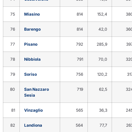
75
Miasino
814
152,4
38
76
Barengo
814
42,0
36
77
Pisano
792
285,9
39
78
Nibbiola
791
70,0
32
79
Soriso
756
120,2
31
80
San Nazzaro
719
62,5
32
Sesia
81
Vinzaglio
565
36,3
24
82
Landiona
564
77,7
26