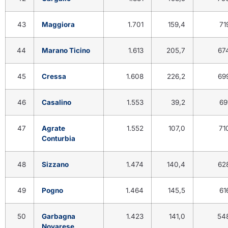
43
Maggiora
1.701
159,4
71
44
Marano Ticino
1.613
205,7
67
45
Cressa
1.608
226,2
69
46
Casalino
1.553
39,2
69
47
Agrate
1.552
107,0
71
Conturbia
48
Sizzano
1.474
140,4
62
49
Pogno
1.464
145,5
61
50
Garbagna
1.423
141,0
54
Novarese