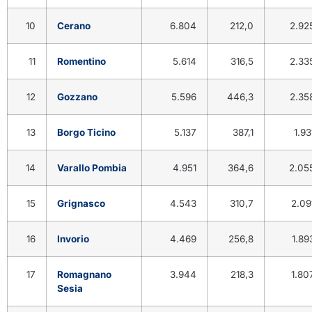
10
Cerano
6.804
212,0
2.92
11
Romentino
5.614
316,5
2.33
12
Gozzano
5.596
446,3
2.35
13
Borgo Ticino
5.137
387,1
1.93
14
Varallo Pombia
4.951
364,6
2.05
15
Grignasco
4.543
310,7
2.09
16
Invorio
4.469
256,8
1.89
17
Romagnano
3.944
218,3
1.80
Sesia