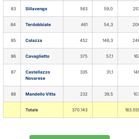
83
Sillavengo
563
59,0
25
84
Terdobbiate
461
54,3
20
85
Colazza
452
146,3
24
86
Cavaglietto
375
57,1
16
87
Castellazzo
335
31,1
14
Novarese
88
Mandello Vitta
232
39,5
10
Totale
370.143
163.55