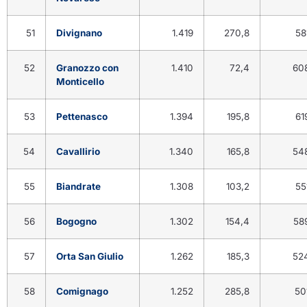
51
Divignano
1.419
270,8
58
52
Granozzo con
1.410
72,4
60
Monticello
53
Pettenasco
1.394
195,8
61
54
Cavallirio
1.340
165,8
54
55
Biandrate
1.308
103,2
55
56
Bogogno
1.302
154,4
58
57
Orta San Giulio
1.262
185,3
52
58
Comignago
1.252
285,8
50