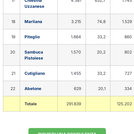
17
Chiesina
4.581
632,7
1.745
Uzzanese
18
Marliana
3.215
74,8
1.529
19
Piteglio
1.664
33,2
860
20
Sambuca
1.570
20,2
802
Pistoiese
21
Cutigliano
1.455
33,2
727
22
Abetone
629
20,1
334
Totale
291.839
125.202