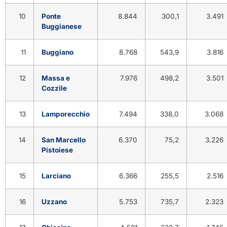
10
Ponte
8.844
300,1
3.491
Buggianese
11
Buggiano
8.768
543,9
3.816
12
Massa e
7.976
498,2
3.501
Cozzile
13
Lamporecchio
7.494
338,0
3.068
14
San Marcello
6.370
75,2
3.226
Pistoiese
15
Larciano
6.366
255,5
2.516
16
Uzzano
5.753
735,7
2.323