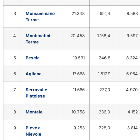
3
Monsummano
21.348
651,4
8.583
Terme
4
Montecatini-
20.458
1.158,4
9.597
Terme
5
Pescia
19.531
246,8
8.324
6
Agliana
17.668
1.517,9
6.964
7
Serravalle
11.666
277,0
4.970
Pistoiese
8
Montale
10.758
336,0
4.152
9
Pieve a
9.253
728,0
3.814
Nievole