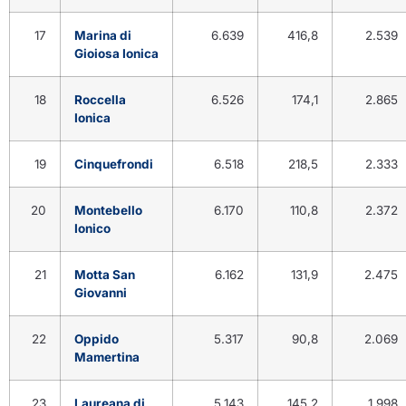
17
Marina di
6.639
416,8
2.539
Gioiosa Ionica
18
Roccella
6.526
174,1
2.865
Ionica
19
Cinquefrondi
6.518
218,5
2.333
20
Montebello
6.170
110,8
2.372
Ionico
21
Motta San
6.162
131,9
2.475
Giovanni
22
Oppido
5.317
90,8
2.069
Mamertina
23
Laureana di
5.143
145,2
1.998