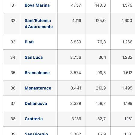
31
Bova Marina
4.157
140,8
1.579
32
Sant’Eufemia
4.116
125,0
1.600
d’Aspromonte
33
Platì
3.839
76,8
1.266
34
San Luca
3.756
36,1
1.232
35
Brancaleone
3.574
99,5
1.612
36
Monasterace
3.441
219,9
1.495
37
Delianuova
3.339
158,7
1.199
38
Grotteria
3.136
82,7
1.161
39
San Giorgio
3.082
87,9
1.181