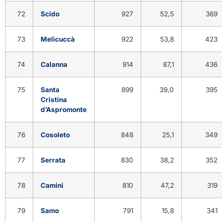
72
Scido
927
52,5
369
73
Melicuccà
922
53,8
423
74
Calanna
914
87,1
436
75
Santa
899
39,0
395
Cristina
d’Aspromonte
76
Cosoleto
848
25,1
349
77
Serrata
830
38,2
352
78
Camini
810
47,2
319
79
Samo
791
15,8
341