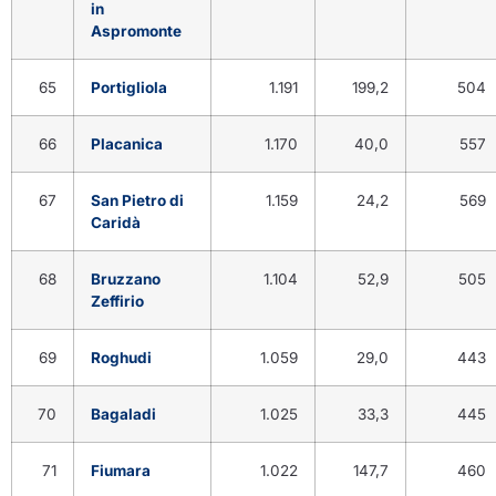
in
Aspromonte
65
Portigliola
1.191
199,2
504
66
Placanica
1.170
40,0
557
67
San Pietro di
1.159
24,2
569
Caridà
68
Bruzzano
1.104
52,9
505
Zeffirio
69
Roghudi
1.059
29,0
443
70
Bagaladi
1.025
33,3
445
71
Fiumara
1.022
147,7
460