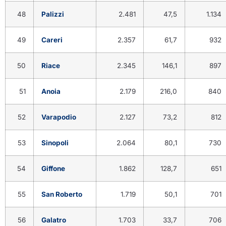
48
Palizzi
2.481
47,5
1.134
49
Careri
2.357
61,7
932
50
Riace
2.345
146,1
897
51
Anoia
2.179
216,0
840
52
Varapodio
2.127
73,2
812
53
Sinopoli
2.064
80,1
730
54
Giffone
1.862
128,7
651
55
San Roberto
1.719
50,1
701
56
Galatro
1.703
33,7
706