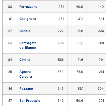
80
Ferruzzano
781
40,9
440
81
Casignana
761
31,1
341
82
Canolo
722
25,6
336
83
Sant’Agata
606
32,1
268
del Bianco
84
Ciminà
566
11,6
214
85
Agnana
550
65,9
261
Calabra
86
Pazzano
543
35,1
304
87
San Procopio
542
50,6
201