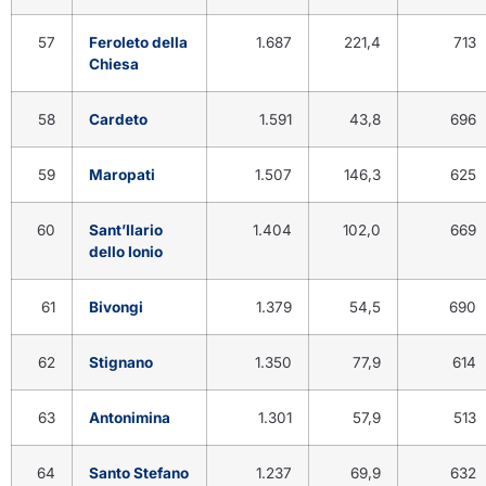
57
Feroleto della
1.687
221,4
713
Chiesa
58
Cardeto
1.591
43,8
696
59
Maropati
1.507
146,3
625
60
Sant’Ilario
1.404
102,0
669
dello Ionio
61
Bivongi
1.379
54,5
690
62
Stignano
1.350
77,9
614
63
Antonimina
1.301
57,9
513
64
Santo Stefano
1.237
69,9
632