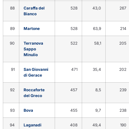
88
Caraffa del
528
43,0
267
Bianco
89
Martone
528
63,9
214
90
Terranova
522
58,1
205
Sappo
Minulio
91
San Giovanni
471
35,4
202
di Gerace
92
Roccaforte
457
8,5
239
del Greco
93
Bova
455
9,7
238
94
Laganadi
408
49,4
190