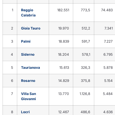
1
Reggio
182.551
773,5
74.483
Calabria
2
Gioia Tauro
19.970
512,2
7.341
3
Palmi
18.839
591,7
7.227
4
Siderno
18.204
578,1
6.795
5
Taurianova
15.613
326,3
5.878
6
Rosarno
14.829
375,8
5.154
7
Villa San
13.770
1.126,8
5.484
Giovanni
8
Locri
12.467
486,6
4.636