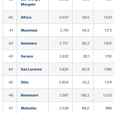
Morgeto
40
Africo
3.037
59,5
1.021
41
Mammola
2.781
34,5
1.173
42
Seminara
2.757
82,2
1.100
43
Gerace
2.632
92,1
1.110
44
San Lorenzo
2.625
40,9
1.190
45
Stilo
2.604
33,2
1.011
46
Benestare
2.567
138,2
1.023
47
Molochio
2.539
68,0
996