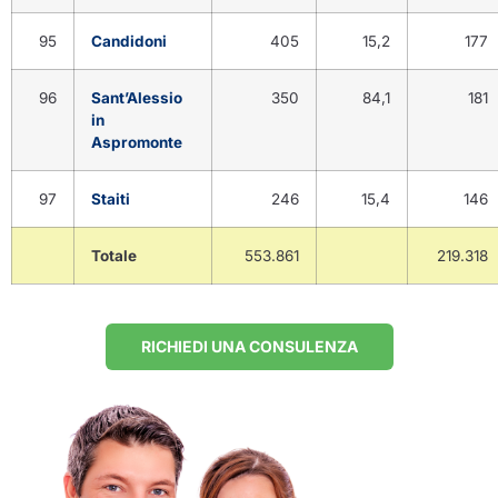
95
Candidoni
405
15,2
177
96
Sant’Alessio
350
84,1
181
in
Aspromonte
97
Staiti
246
15,4
146
Totale
553.861
219.318
RICHIEDI UNA CONSULENZA