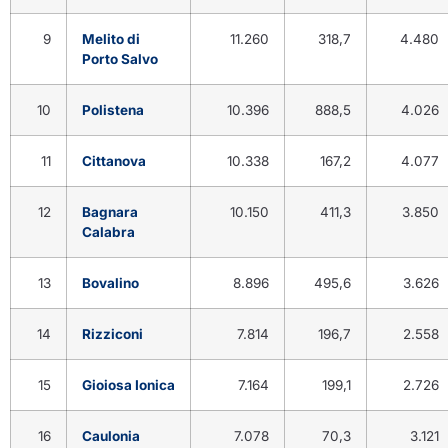
9
Melito di
11.260
318,7
4.480
Porto Salvo
10
Polistena
10.396
888,5
4.026
11
Cittanova
10.338
167,2
4.077
12
Bagnara
10.150
411,3
3.850
Calabra
13
Bovalino
8.896
495,6
3.626
14
Rizziconi
7.814
196,7
2.558
15
Gioiosa Ionica
7.164
199,1
2.726
16
Caulonia
7.078
70,3
3.121