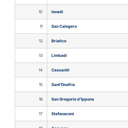
10
Ionadi
11
San Calogero
12
Briatico
13
Limbadi
14
Cessaniti
15
Sant’Onofrio
16
San Gregorio d’Ippona
17
Stefanaconi