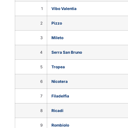
1
Vibo Valentia
2
Pizzo
3
Mileto
4
Serra San Bruno
5
Tropea
6
Nicotera
7
Filadelfia
8
Ricadi
9
Rombiolo