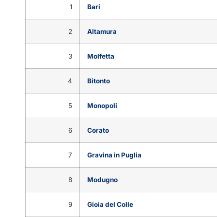
1
Bari
2
Altamura
3
Molfetta
4
Bitonto
5
Monopoli
6
Corato
7
Gravina in Puglia
8
Modugno
9
Gioia del Colle