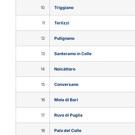
10
Triggiano
11
Terlizzi
12
Putignano
13
Santeramo in Colle
14
Noicàttaro
15
Conversano
16
Mola di Bari
17
Ruvo di Puglia
18
Palo del Colle