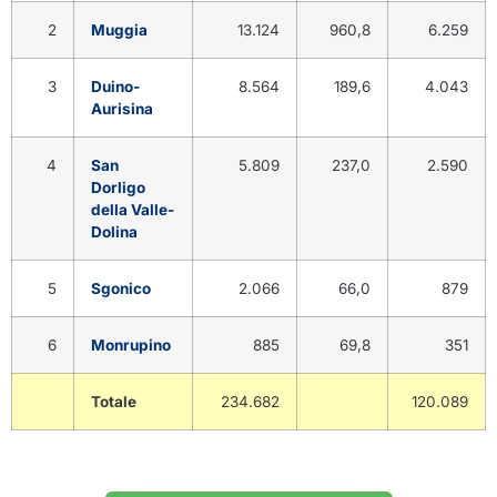
2
Muggia
13.124
960,8
6.259
3
Duino-
8.564
189,6
4.043
Aurisina
4
San
5.809
237,0
2.590
Dorligo
della Valle-
Dolina
5
Sgonico
2.066
66,0
879
6
Monrupino
885
69,8
351
Totale
234.682
120.089